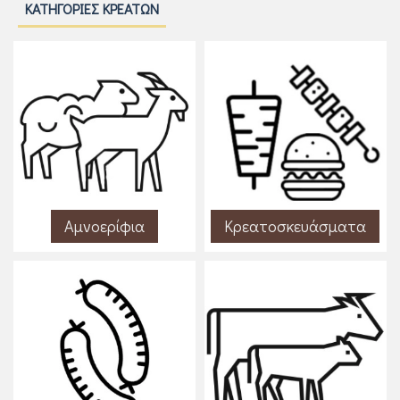
ΚΑΤΗΓΟΡΊΕΣ ΚΡΕΆΤΩΝ
Αμνοερίφια
Κρεατοσκευάσματα