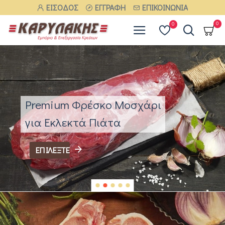
ΚΑΡΥΛΑΚΗΣ
ΕΊΣΟΔΟΣ
ΕΓΓΡΑΦΉ
ΕΠΙΚΟΙΝΩΝΊΑ
Market
0
0
Premium Φρέσκο Μοσχάρι
για Εκλεκτά Πιάτα
ΕΠΙΛΈΞΤΕ