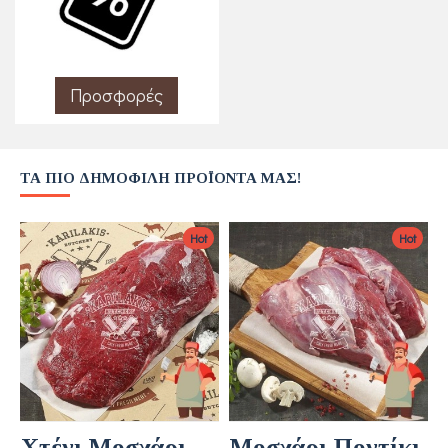
Προσφορές
ΤΑ ΠΙΟ ΔΗΜΟΦΙΛΉ ΠΡΟΪΌΝΤΑ ΜΑΣ!
Hot
Hot
Χτένι Μοσχάρι
Μοσχάρι Ποντίκι