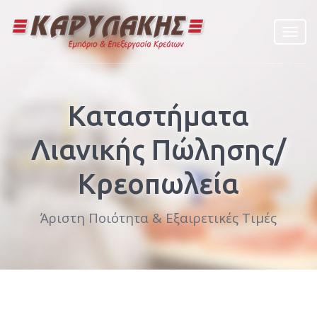
Menu
navig
Καταστήματα
Λιανικής Πώλησης/
Κρεοπωλεία
Άριστη Ποιότητα & Εξαιρετικές Τιμές